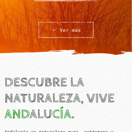
Ver más
DESCUBRE LA
NATURALEZA, VIVE
AND
ALU
CÍA
.
Andalucía es naturaleza pura, autóctona y