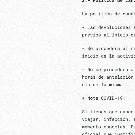
2.- Política de can
La política de canc
- Las devoluciones 
previos al inicio d
- Se procederá al r
inicio de la activi
- No se procederá a
horas de antelación
día de la misma.
+ Nota COVID-19:
Si tienes que cance
viajar, infección, 
momento canceles. P
oficial que justifi