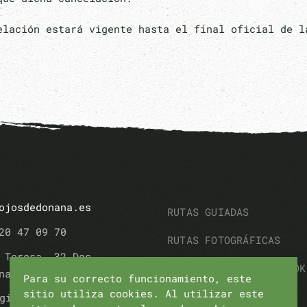
elación estará vigente hasta el final oficial de 
ojosdedonana.es
RUTAS GUIADAS
20 47 09 70
RUTAS FOTOGRÁFICAS
 Teresa, 32 Dos
RUTA FAMILIAR CON BOOK
nas (Sevilla)
Para su correcto funcionamiento, este
sitio utiliza cookies. Al utilizar este
RUTAS SENDERISMO
gistro Turismo