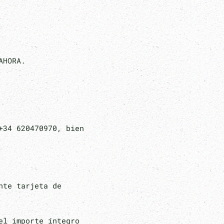
AHORA.
+34 620470970, bien
nte tarjeta de
el importe íntegro