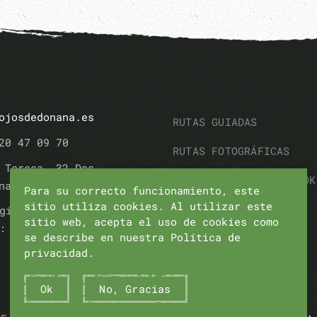
ojosdedonana.es
RUTAS GUIADAS
20 47 09 70
RUTAS FOTOGRÁFICAS
 Teresa, 32 Dos
RUTA FAMILIAR CON BOOK
nas (Sevilla)
Para su correcto funcionamiento, este
sitio utiliza cookies. Al utilizar este
RUTAS SENDERISMO
gistro Turismo
sitio web, acepta el uso de cookies como
: AT/SE/00161
se describe en nuestra Política de
OTRAS EXPERIENCIAS
privacidad.
CONTACTO
Ok
No, Gracias