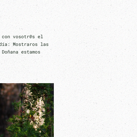
 con vosotr@s el
día: Mostraros las
 Doñana estamos