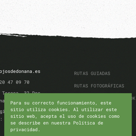
ojosdedonana.es
RUTAS GUIADAS
20 47 09 70
RUTAS FOTOGRÁFICAS
 Teresa, 32 Dos
RUTA FAMILIAR CON BOOK
nas (Sevilla)
Para su correcto funcionamiento, este
sitio utiliza cookies. Al utilizar este
RUTAS SENDERISMO
gistro Turismo
sitio web, acepta el uso de cookies como
: AT/SE/00161
se describe en nuestra Política de
OTRAS EXPERIENCIAS
privacidad.
CONTACTO